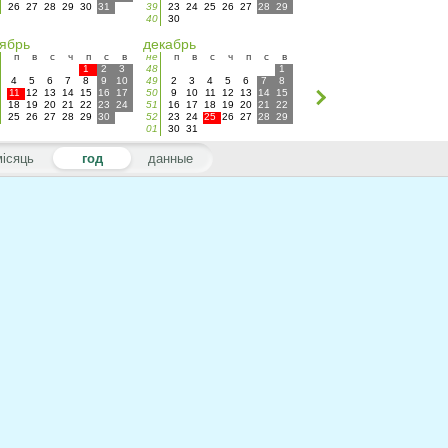
26
27
28
29
30
31
39
23
24
25
26
27
28
29
40
30
ябрь
декабрь
п
в
с
ч
п
с
в
не
п
в
с
ч
п
с
в
1
2
3
48
1
4
5
6
7
8
9
10
49
2
3
4
5
6
7
8
11
12
13
14
15
16
17
50
9
10
11
12
13
14
15
18
19
20
21
22
23
24
51
16
17
18
19
20
21
22
25
26
27
28
29
30
52
23
24
25
26
27
28
29
01
30
31
місяць
год
данные