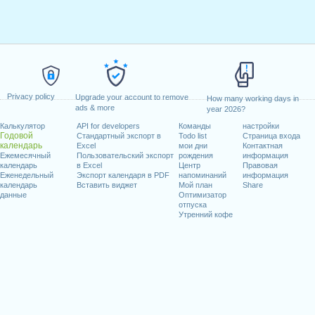
Privacy policy
Upgrade your account to remove
How many working days in
ads & more
year 2026?
Калькулятор
API for developers
Команды
настройки
Годовой
Стандартный экспорт в
Todo list
Страница входа
календарь
Excel
мои дни
Контактная
Ежемесячный
Пользовательский экспорт
рождения
информация
календарь
в Excel
Центр
Правовая
Еженедельный
Экспорт календаря в PDF
напоминаний
информация
календарь
Вставить виджет
Мой план
Share
данные
Оптимизатор
отпуска
Утренний кофе