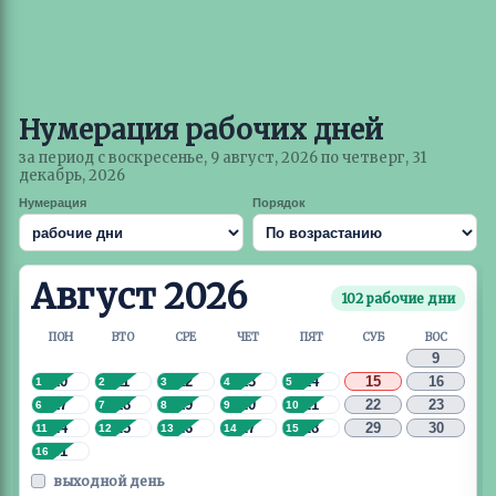
Нумерация рабочих дней
за период с воскресенье, 9 август, 2026 по четверг, 31
декабрь, 2026
Нумерация
Порядок
Август 2026
102 рабочие дни
ПОН
ВТО
СРЕ
ЧЕТ
ПЯТ
СУБ
ВОС
9
10
11
12
13
14
15
16
1
2
3
4
5
17
18
19
20
21
22
23
6
7
8
9
10
24
25
26
27
28
29
30
11
12
13
14
15
31
16
выходной день