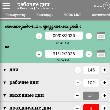
рабочие дни
Sign in
в Бельгия
| Jours fériés natio..
Калькулятор
Календарь
TODO LIST
Оптимизато
сколько рабочих и праздничных дней c
-
+
по
-
+
-
+
▼
дни
-
+
▼
рабочие дни
-
+
▼
выходные дни
-
+
▼
праздничные дни