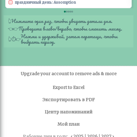
праздничный день: Assomption
Нажмите один раз, чтобы увидеть детали дня.
👆
Проведите влево/вправо, чтобы сменить месяц.
👈
👉
Нажми и удерживай, затем перетащи, чтобы
👆
⏱️
👉
выбрать период.
Upgrade your account to remove ads & more
Export to Excel
Экспортировать в PDF
Центр напоминаний
Мой план
Рабочие дни в году:
‹ 2025
|
2026
|
2027 ›