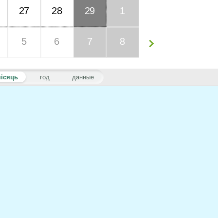
27
28
29
1
5
6
7
8
ісяць
год
данные