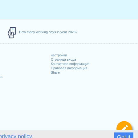
How many working days in year 2026?
настройки
Страница входа
Контактная информация
Правовая информация
Share
ка
Оп
privacy policy.
Got it