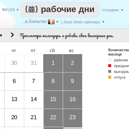
рабочие дни
RU
|
EN
▼
сотрудник
▼
..в Бельгия
▼
| Jours fériés nationaux
▼
Просмотри календарь и добавь свои выходные дни.
▼
Количеств
чт
пт
сб
вс
месяце
рабочие
30
31
1
2
праздни
выходны
отпуск
6
7
8
9
13
14
15
16
20
21
22
23