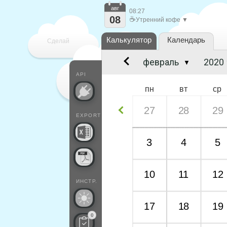
авг
08:27
08
☕
Утренний кофе ▼
Калькулятор
Календарь
Сделай
▼
каждый
API
пн
вт
ср
27
28
29
EXPORT
3
4
5
10
11
12
ИНСТР.
17
18
19
0