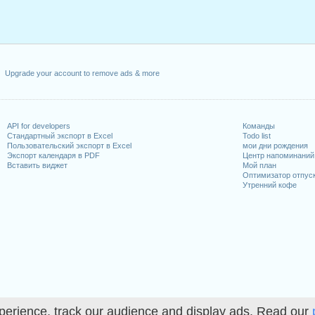
Upgrade your account to remove ads & more
API for developers
Команды
Стандартный экспорт в Excel
Todo list
Пользовательский экспорт в Excel
мои дни рождения
Экспорт календаря в PDF
Центр напоминаний
Вставить виджет
Мой план
Оптимизатор отпус
Утренний кофе
perience, track our audience and display ads. Read our