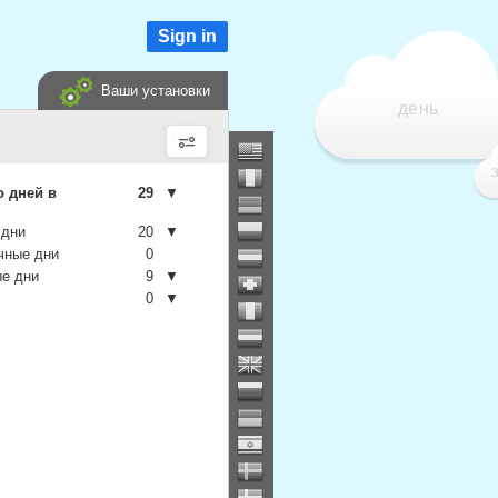
Sign in
Ваши установки
день
о дней в
29
▼
 дни
20
▼
чные дни
0
е дни
9
▼
0
▼