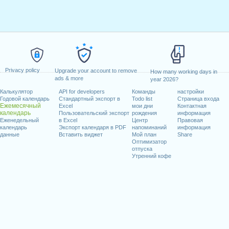
Privacy policy
Upgrade your account to remove
How many working days in
ads & more
year 2026?
Калькулятор
API for developers
Команды
настройки
Годовой календарь
Стандартный экспорт в
Todo list
Страница входа
Ежемесячный
Excel
мои дни
Контактная
календарь
Пользовательский экспорт
рождения
информация
Еженедельный
в Excel
Центр
Правовая
календарь
Экспорт календаря в PDF
напоминаний
информация
данные
Вставить виджет
Мой план
Share
Оптимизатор
отпуска
Утренний кофе