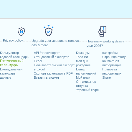
Privacy policy
Upgrade your account to remove
How many working days in
ads & more
year 2026?
Калькулятор
API for developers
Команды
настройки
Годовой календарь
Стандартный экспорт в
Todo list
Страница входа
Ежемесячный
Excel
мои дни
Контактная
календарь
Пользовательский экспорт
рождения
информация
Еженедельный
в Excel
Центр
Правовая
календарь
Экспорт календаря в PDF
напоминаний
информация
данные
Вставить виджет
Мой план
Share
Оптимизатор
отпуска
Утренний кофе