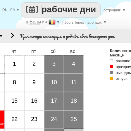
рабочие дни
RU
|
EN
▼
сотрудник
▼
..в Бельгия
▼
| Jours fériés nationaux
▼
Сделай
Просмотри календарь и добавь свои выходные дни.
▼
каждый
Количеств
чт
пт
сб
вс
месяце
рабочие
1
2
3
4
праздни
выходны
отпуск
8
9
10
11
15
16
17
18
22
23
24
25
nale