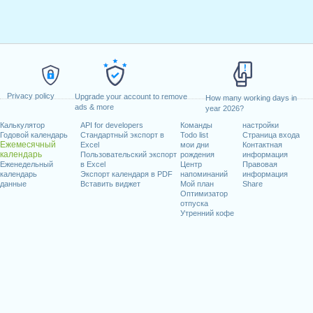
Privacy policy
Upgrade your account to remove
How many working days in
ads & more
year 2026?
Калькулятор
API for developers
Команды
настройки
Годовой календарь
Стандартный экспорт в
Todo list
Страница входа
Ежемесячный
Excel
мои дни
Контактная
календарь
Пользовательский экспорт
рождения
информация
Еженедельный
в Excel
Центр
Правовая
календарь
Экспорт календаря в PDF
напоминаний
информация
данные
Вставить виджет
Мой план
Share
Оптимизатор
отпуска
Утренний кофе