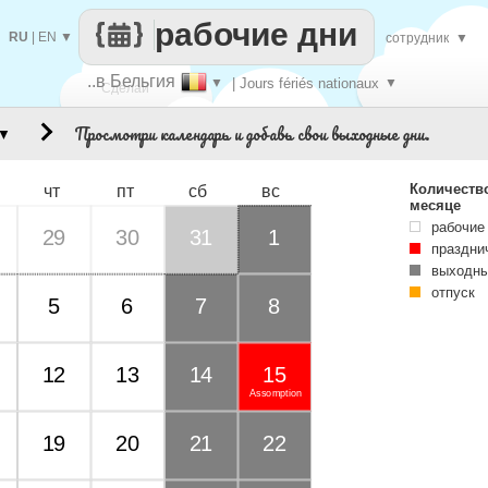
рабочие дни
RU
|
EN
▼
сотрудник
▼
..в Бельгия
▼
| Jours fériés nationaux
▼
Сделай
Просмотри календарь и добавь свои выходные дни.
▼
каждый
Количеств
чт
пт
сб
вс
месяце
рабочие
29
30
31
1
праздни
выходны
отпуск
5
6
7
8
12
13
14
15
Assomption
19
20
21
22