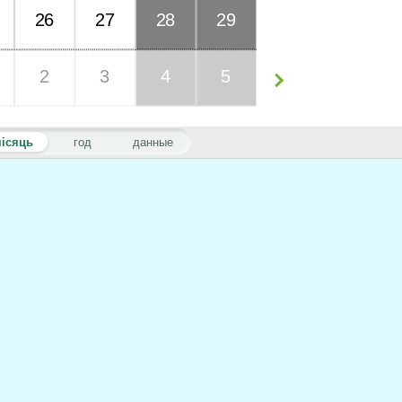
26
27
28
29
2
3
4
5
ісяць
год
данные