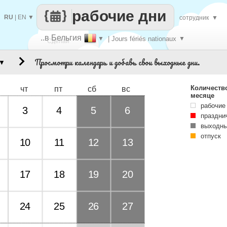
рабочие дни
RU
|
EN
▼
сотрудник
▼
..в Бельгия
▼
| Jours fériés nationaux
▼
Сделай
Просмотри календарь и добавь свои выходные дни.
▼
каждый
Количеств
чт
пт
сб
вс
месяце
рабочие
3
4
5
6
праздни
выходны
отпуск
10
11
12
13
17
18
19
20
24
25
26
27