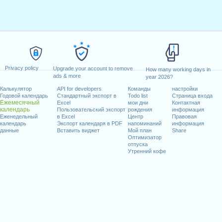
Privacy policy
Upgrade your account to remove
How many working days in
ads & more
year 2026?
Калькулятор
API for developers
Команды
настройки
Годовой календарь
Стандартный экспорт в
Todo list
Страница входа
Ежемесячный
Excel
мои дни
Контактная
календарь
Пользовательский экспорт
рождения
информация
Еженедельный
в Excel
Центр
Правовая
календарь
Экспорт календаря в PDF
напоминаний
информация
данные
Вставить виджет
Мой план
Share
Оптимизатор
отпуска
Утренний кофе