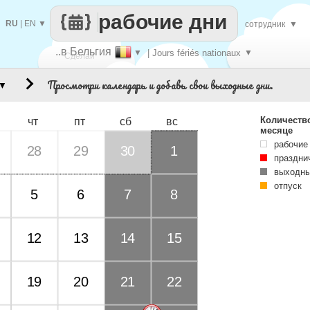
рабочие дни
RU
|
EN
▼
сотрудник
▼
..в Бельгия
▼
| Jours fériés nationaux
▼
Сделай
Просмотри календарь и добавь свои выходные дни.
▼
каждый
Количеств
чт
пт
сб
вс
месяце
рабочие
28
29
30
1
праздни
выходны
отпуск
5
6
7
8
12
13
14
15
19
20
21
22