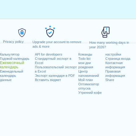
Privacy policy
Upgrade your account to remove
How many working days in
ads & more
year 2026?
Калькулятор
API for developers
Команды
настройки
Годовой календарь
Стандартный экспорт в
Todo list
Страница входа
Ежемесячный
Excel
мои дни
Контактная
календарь
Пользовательский экспорт
рождения
информация
Еженедельный
в Excel
Центр
Правовая
календарь
Экспорт календаря в PDF
напоминаний
информация
данные
Вставить виджет
Мой план
Share
Оптимизатор
отпуска
Утренний кофе