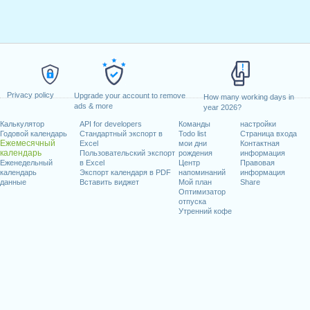
Privacy policy
Upgrade your account to remove
How many working days in
ads & more
year 2026?
Калькулятор
API for developers
Команды
настройки
Годовой календарь
Стандартный экспорт в
Todo list
Страница входа
Ежемесячный
Excel
мои дни
Контактная
календарь
Пользовательский экспорт
рождения
информация
Еженедельный
в Excel
Центр
Правовая
календарь
Экспорт календаря в PDF
напоминаний
информация
данные
Вставить виджет
Мой план
Share
Оптимизатор
отпуска
Утренний кофе