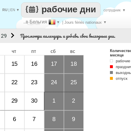
рабочие дни
RU
|
EN
▼
сотрудник
▼
..в Бельгия
▼
| Jours fériés nationaux
▼
Сделай
Просмотри календарь и добавь свои выходные дни.
 29
каждый
Количеств
чт
пт
сб
вс
месяце
рабочие
15
16
17
18
праздни
выходны
отпуск
22
23
24
25
29
30
1
2
6
7
8
9