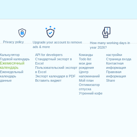
Privacy policy
Upgrade your account to remove
How many working days in
ads & more
year 2026?
Калькулятор
API for developers
Команды
настройки
Годовой календарь
Стандартный экспорт в
Todo list
Страница входа
Ежемесячный
Excel
мои дни
Контактная
календарь
Пользовательский экспорт
рождения
информация
Еженедельный
в Excel
Центр
Правовая
календарь
Экспорт календаря в PDF
напоминаний
информация
данные
Вставить виджет
Мой план
Share
Оптимизатор
отпуска
Утренний кофе