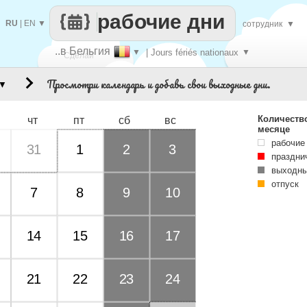
рабочие дни
RU
|
EN
▼
сотрудник
▼
..в Бельгия
▼
| Jours fériés nationaux
▼
Сделай
Просмотри календарь и добавь свои выходные дни.
▼
каждый
Количеств
чт
пт
сб
вс
месяце
рабочие
31
1
2
3
праздни
выходны
отпуск
7
8
9
10
14
15
16
17
21
22
23
24