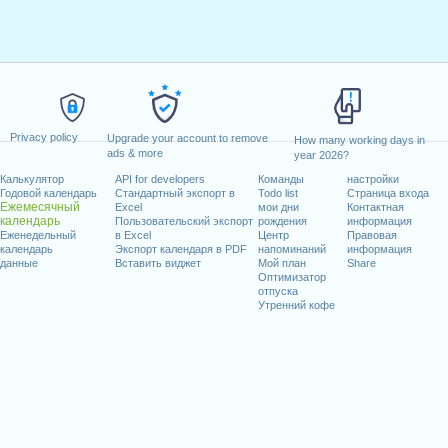
Privacy policy
Upgrade your account to remove
How many working days in
ads & more
year 2026?
Калькулятор
API for developers
Команды
настройки
Годовой календарь
Стандартный экспорт в
Todo list
Страница входа
Ежемесячный
Excel
мои дни
Контактная
календарь
Пользовательский экспорт
рождения
информация
Еженедельный
в Excel
Центр
Правовая
календарь
Экспорт календаря в PDF
напоминаний
информация
данные
Вставить виджет
Мой план
Share
Оптимизатор
отпуска
Утренний кофе