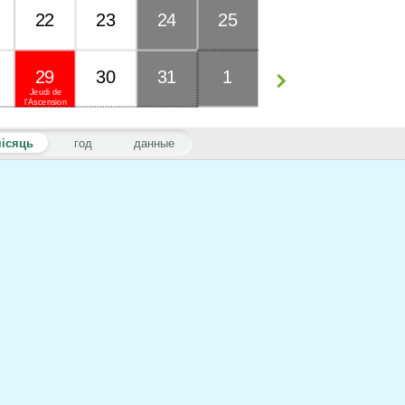
22
23
24
25
29
30
31
1
Jeudi de
l'Ascension
ісяць
год
данные