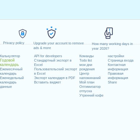
Privacy policy
Upgrade your account to remove
How many working days in
ads & more
year 2026?
Калькулятор
API for developers
Команды
настройки
Годовой
Стандартный экспорт в
Todo list
Страница входа
календарь
Excel
мои дни
Контактная
Ежемесячный
Пользовательский экспорт
рождения
информация
календарь
в Excel
Центр
Правовая
Еженедельный
Экспорт календаря в PDF
напоминаний
информация
календарь
Вставить виджет
Мой план
Share
данные
Оптимизатор
отпуска
Утренний кофе