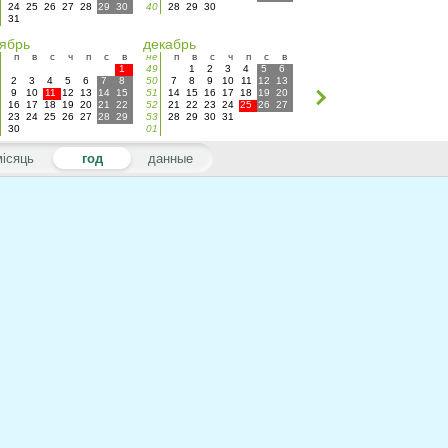
24
25
26
27
28
29
30
40
28
29
30
31
ябрь
декабрь
п
в
с
ч
п
с
в
не
п
в
с
ч
п
с
в
1
49
1
2
3
4
5
6
2
3
4
5
6
7
8
50
7
8
9
10
11
12
13
9
10
11
12
13
14
15
51
14
15
16
17
18
19
20
16
17
18
19
20
21
22
52
21
22
23
24
25
26
27
23
24
25
26
27
28
29
53
28
29
30
31
30
01
місяць
год
данные