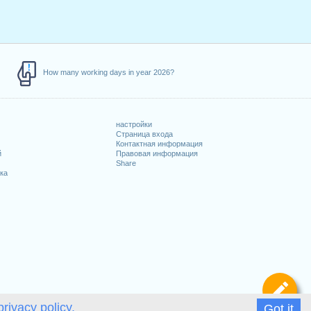
How many working days in year 2026?
настройки
Страница входа
Контактная информация
й
Правовая информация
Share
ка
Оп
privacy policy.
Got it