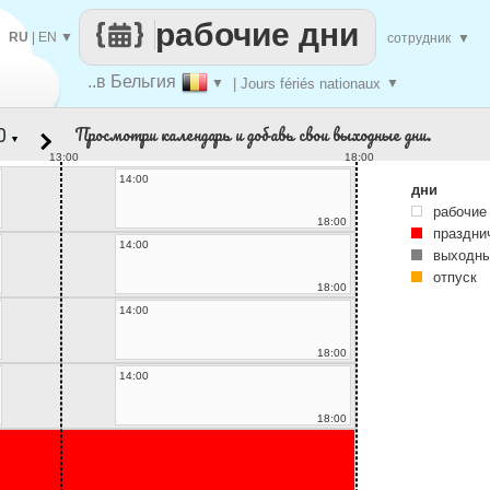
рабочие дни
RU
|
EN
▼
сотрудник
▼
..в Бельгия
▼
| Jours fériés nationaux
▼
Просмотри календарь и добавь свои выходные дни.
▼
13:00
18:00
14:00
дни
рабочие
18:00
праздни
14:00
выходны
отпуск
18:00
14:00
18:00
14:00
18:00