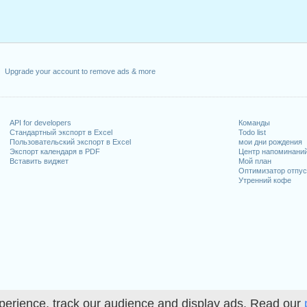
Upgrade your account to remove ads & more
API for developers
Команды
Стандартный экспорт в Excel
Todo list
Пользовательский экспорт в Excel
мои дни рождения
Экспорт календаря в PDF
Центр напоминани
Вставить виджет
Мой план
Оптимизатор отпус
Утренний кофе
perience, track our audience and display ads. Read our