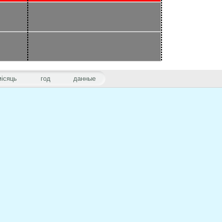
місяць
год
данные