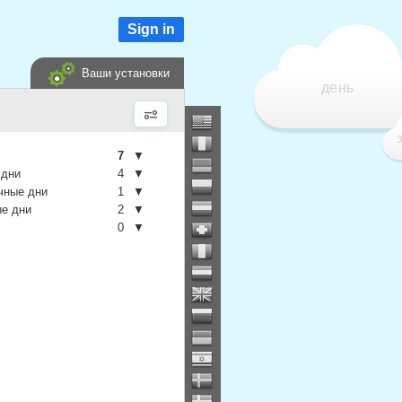
Sign in
Ваши установки
день
7
▼
 дни
4
▼
чные дни
1
▼
е дни
2
▼
0
▼