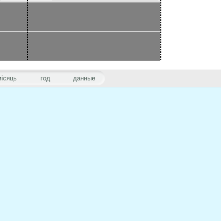
місяць
год
данные