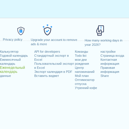
Privacy policy
Upgrade your account to remove
How many working days in
ads & more
year 2026?
Калькулятор
API for developers
Команды
настройки
Годовой календарь
Стандартный экспорт в
Todo list
Страница входа
Ежемесячный
Excel
мои дни
Контактная
календарь
Пользовательский экспорт
рождения
информация
Еженедельный
в Excel
Центр
Правовая
календарь
Экспорт календаря в PDF
напоминаний
информация
данные
Вставить виджет
Мой план
Share
Оптимизатор
отпуска
Утренний кофе