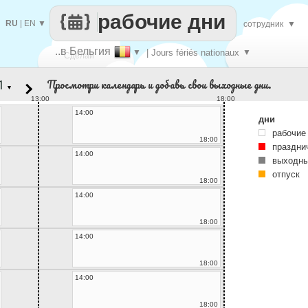
рабочие дни
RU
|
EN
▼
сотрудник
▼
..в Бельгия
▼
| Jours fériés nationaux
▼
Сделай
Просмотри календарь и добавь свои выходные дни.
▼
каждый
13:00
18:00
14:00
дни
рабочие
18:00
праздни
14:00
выходны
отпуск
18:00
14:00
18:00
14:00
18:00
14:00
18:00