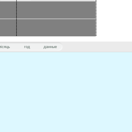
місяць
год
данные