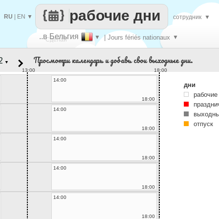
рабочие дни
RU
|
EN
▼
сотрудник
▼
..в Бельгия
▼
| Jours fériés nationaux
▼
Сделай
Просмотри календарь и добавь свои выходные дни.
▼
каждый
13:00
18:00
14:00
дни
рабочие
18:00
праздни
14:00
выходны
отпуск
18:00
14:00
18:00
14:00
18:00
14:00
18:00