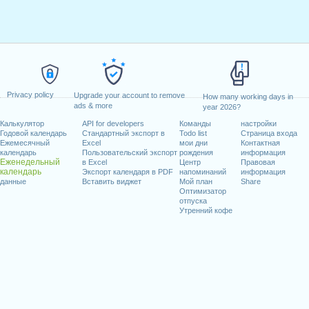
Privacy policy
Upgrade your account to remove
How many working days in
ads & more
year 2026?
Калькулятор
API for developers
Команды
настройки
Годовой календарь
Стандартный экспорт в
Todo list
Страница входа
Ежемесячный
Excel
мои дни
Контактная
календарь
Пользовательский экспорт
рождения
информация
Еженедельный
в Excel
Центр
Правовая
календарь
Экспорт календаря в PDF
напоминаний
информация
данные
Вставить виджет
Мой план
Share
Оптимизатор
отпуска
Утренний кофе