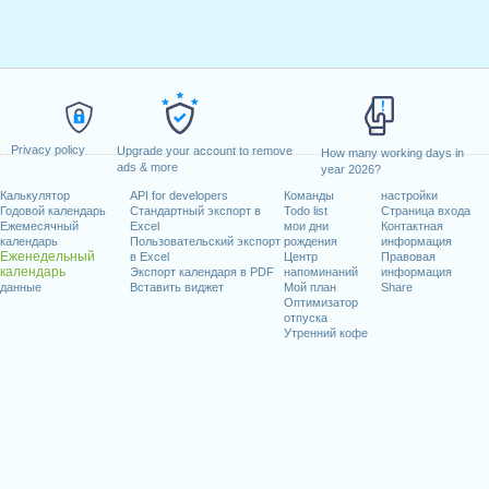
Privacy policy
Upgrade your account to remove
How many working days in
ads & more
year 2026?
Калькулятор
API for developers
Команды
настройки
Годовой календарь
Стандартный экспорт в
Todo list
Страница входа
Ежемесячный
Excel
мои дни
Контактная
календарь
Пользовательский экспорт
рождения
информация
Еженедельный
в Excel
Центр
Правовая
календарь
Экспорт календаря в PDF
напоминаний
информация
данные
Вставить виджет
Мой план
Share
Оптимизатор
отпуска
Утренний кофе