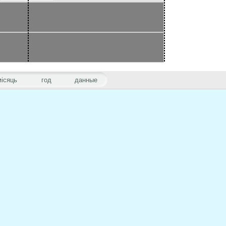
місяць
год
данные