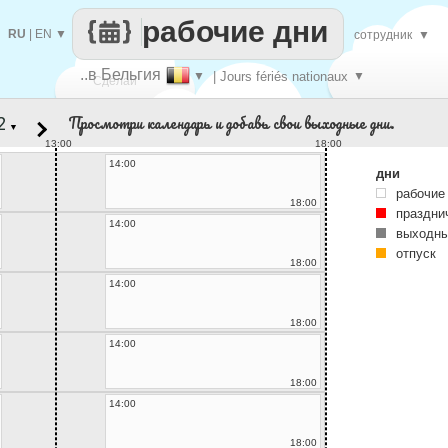
рабочие дни
RU
|
EN
▼
сотрудник
▼
..в Бельгия
▼
| Jours fériés nationaux
▼
Сделай
Просмотри календарь и добавь свои выходные дни.
▼
каждый
13:00
18:00
14:00
дни
рабочие
18:00
праздни
14:00
выходны
отпуск
18:00
14:00
18:00
14:00
18:00
14:00
18:00