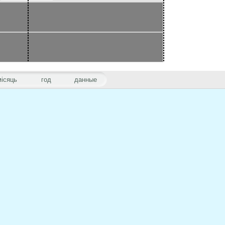
місяць
год
данные