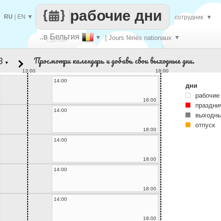
рабочие дни
RU
|
EN
▼
сотрудник
▼
..в Бельгия
▼
| Jours fériés nationaux
▼
Сделай
Просмотри календарь и добавь свои выходные дни.
▼
каждый
13:00
18:00
14:00
дни
рабочие
18:00
праздни
14:00
выходны
отпуск
18:00
14:00
18:00
14:00
18:00
14:00
18:00