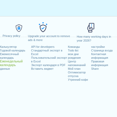
Privacy policy
Upgrade your account to remove
How many working days in
ads & more
year 2026?
Калькулятор
API for developers
Команды
настройки
Годовой календарь
Стандартный экспорт в
Todo list
Страница входа
Ежемесячный
Excel
мои дни
Контактная
календарь
Пользовательский экспорт
рождения
информация
Еженедельный
в Excel
Центр
Правовая
календарь
Экспорт календаря в PDF
напоминаний
информация
данные
Вставить виджет
Мой план
Share
Оптимизатор
отпуска
Утренний кофе