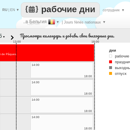
рабочие дни
RU
|
EN
▼
сотрудник
▼
..в Бельгия
▼
| Jours fériés nationaux
▼
Сделай
Просмотри календарь и добавь свои выходные дни.
▼
каждый
13:00
18:00
дни
i de Pâques
рабочие
праздни
14:00
выходны
отпуск
18:00
14:00
18:00
14:00
18:00
14:00
18:00