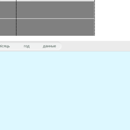
місяць
год
данные