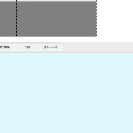
місяць
год
данные