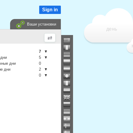
Sign in
Ваши установки
день
7
▼
 дни
5
▼
чные дни
0
е дни
2
▼
0
▼