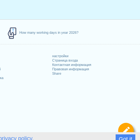
How many working days in year 2026?
настройки
Страница входа
Контактная информация
й
Правовая информация
Share
ка
Оп
privacy policy.
Got it