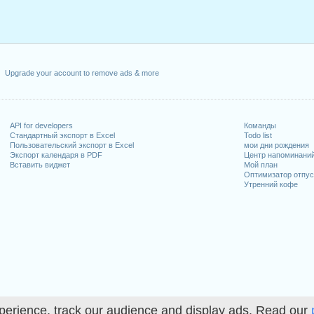
Upgrade your account to remove ads & more
API for developers
Команды
Стандартный экспорт в Excel
Todo list
Пользовательский экспорт в Excel
мои дни рождения
Экспорт календаря в PDF
Центр напоминани
Вставить виджет
Мой план
Оптимизатор отпус
Утренний кофе
perience, track our audience and display ads. Read our