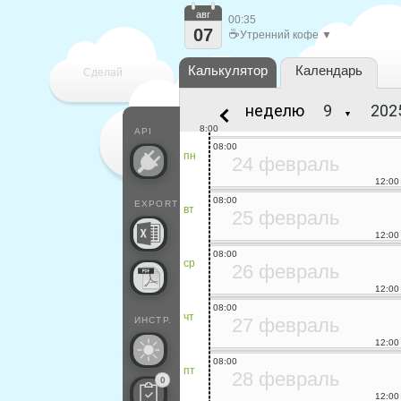
авг
00:35
07
☕
Утренний кофе ▼
Калькулятор
Календарь
Сделай
неделю
▼
каждый
8:00
API
08:00
пн
24 февраль
12:00
08:00
EXPORT
вт
25 февраль
12:00
08:00
ср
26 февраль
12:00
08:00
чт
27 февраль
ИНСТР.
12:00
08:00
пт
28 февраль
0
12:00