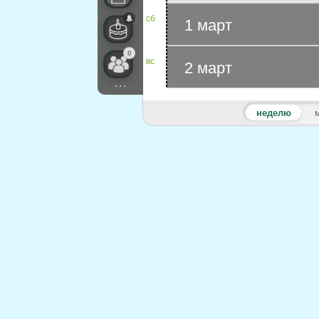
сб
1 март
0
вс
2 март
...
неделю