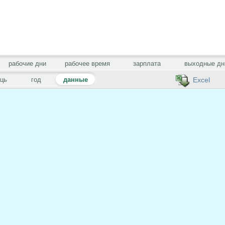
рабочие дни
рабочее время
зарплата
выходные дн
яць
год
данные
Excel