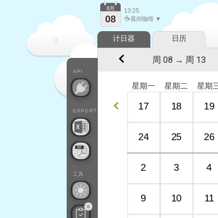
8月
13:25
08
☕
晨间咖啡 ▼
计日器
日历
让
周 08 → 周 13
每一天
API
星期一
星期二
星期
17
18
19
EXPORT
24
25
26
2
3
4
工具
9
10
11
0