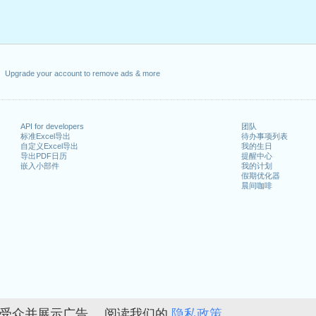
Upgrade your account to remove ads & more
API for developers
团队
标准Excel导出
待办事项列表
自定义Excel导出
我的生日
导出PDF日历
提醒中心
嵌入小部件
我的计划
假期优化器
晨间咖啡
的受众并展示广告。 阅读我们的
隐私政策。