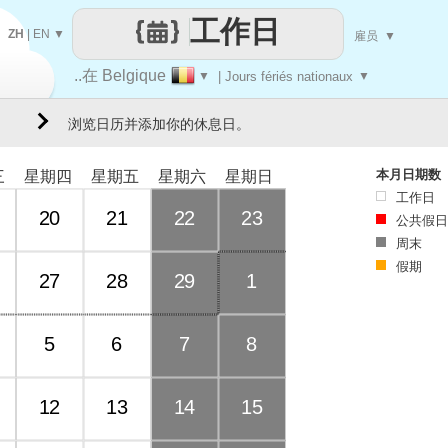
工作日
ZH
|
EN
▼
雇员
▼
..在 Belgique
▼
| Jours fériés nationaux
▼
浏览日历并添加你的休息日。
本月日期数
三
星期四
星期五
星期六
星期日
工作日
20
21
22
23
公共假日
周末
假期
27
28
29
1
5
6
7
8
12
13
14
15