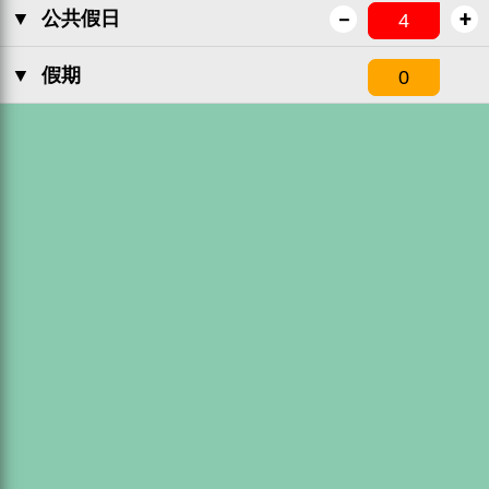
-
+
▼
公共假日
▼
假期