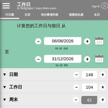
工作日
Sign in
在 Belgique
| Jours fériés natio..
计日器
日历
待办事项列表
假期优化器
生日
计算您的工作日与假日 从
-
+
至
-
+
-
+
▼
日期
-
+
▼
工作日
-
+
▼
周末