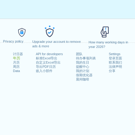
Privacy policy
Upgrade your account to remove
How many working days in
ads & more
year 2026?
计日器
API for developers
团队
Settings
年历
标准Excel导出
待办事项列表
登录页面
月历
自定义Excel导出
我的生日
联系我们
周历
导出PDF日历
提醒中心
法律声明
Data
嵌入小部件
我的计划
分享
假期优化器
晨间咖啡