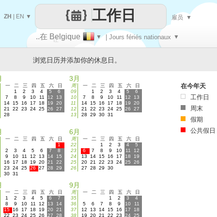
工作日
ZH
|
EN
▼
雇员
▼
..在 Belgique
▼
| Jours fériés nationaux
▼
让
浏览日历并添加你的休息日。
每一天
月
3月
在今年天
一
二
三
四
五
六
日
周
一
二
三
四
五
六
日
1
2
3
4
5
6
09
1
2
3
4
5
6
工作日
7
8
9
10
11
12
13
10
7
8
9
10
11
12
13
14
15
16
17
18
19
20
11
14
15
16
17
18
19
20
周末
21
22
23
24
25
26
27
12
21
22
23
24
25
26
27
28
13
28
29
30
31
假期
公共假日
月
6月
一
二
三
四
五
六
日
周
一
二
三
四
五
六
日
1
22
1
2
3
4
5
2
3
4
5
6
7
8
23
6
7
8
9
10
11
12
9
10
11
12
13
14
15
24
13
14
15
16
17
18
19
16
17
18
19
20
21
22
25
20
21
22
23
24
25
26
23
24
25
26
27
28
29
26
27
28
29
30
30
31
月
9月
一
二
三
四
五
六
日
周
一
二
三
四
五
六
日
1
2
3
4
5
6
7
35
1
2
3
4
8
9
10
11
12
13
14
36
5
6
7
8
9
10
11
15
16
17
18
19
20
21
37
12
13
14
15
16
17
18
22
23
24
25
26
27
28
38
19
20
21
22
23
24
25