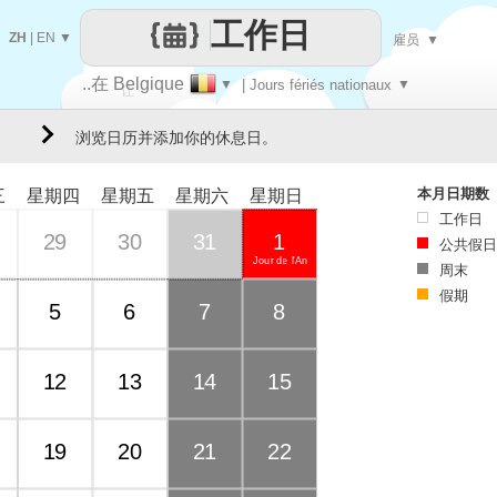
工作日
ZH
|
EN
▼
雇员
▼
..在 Belgique
▼
| Jours fériés nationaux
▼
让
浏览日历并添加你的休息日。
每一天
本月日期数
三
星期四
星期五
星期六
星期日
工作日
29
30
31
1
公共假日
Jour de l'An
周末
假期
5
6
7
8
12
13
14
15
19
20
21
22