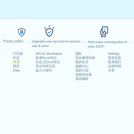
Privacy policy
Upgrade your account to remove
How many working days in
ads & more
year 2026?
计日器
API for developers
团队
Settings
年历
标准Excel导出
待办事项列表
登录页面
月历
自定义Excel导出
我的生日
联系我们
周历
导出PDF日历
提醒中心
法律声明
Data
嵌入小部件
我的计划
分享
假期优化器
晨间咖啡