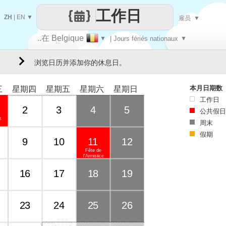
工作日
ZH
|
EN
▼
雇员
▼
..在 Belgique
▼
| Jours fériés nationaux
▼
让
浏览日历并添加你的休息日。
每一天
本月日期数
三
星期四
星期五
星期六
星期日
工作日
2
3
4
5
公共假日
t
周末
假期
9
10
11
12
Fête de
l'Armistice
16
17
18
19
23
24
25
26