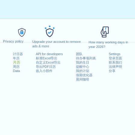
Privacy policy
Upgrade your account to remove
How many working days in
ads & more
year 2026?
计日器
API for developers
团队
Settings
年历
标准Excel导出
待办事项列表
登录页面
月历
自定义Excel导出
我的生日
联系我们
周历
导出PDF日历
提醒中心
法律声明
Data
嵌入小部件
我的计划
分享
假期优化器
晨间咖啡