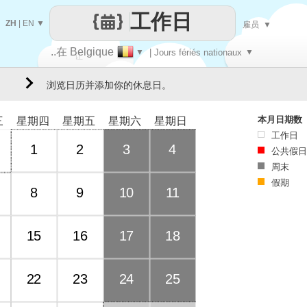
工作日
ZH
|
EN
▼
雇员
▼
..在 Belgique
▼
| Jours fériés nationaux
▼
让
浏览日历并添加你的休息日。
每一天
本月日期数
三
星期四
星期五
星期六
星期日
工作日
1
2
3
4
公共假日
周末
假期
8
9
10
11
15
16
17
18
22
23
24
25