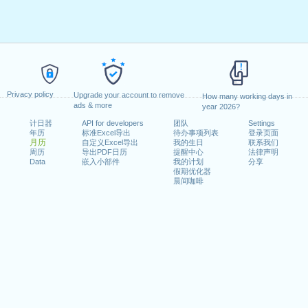
Privacy policy
Upgrade your account to remove
How many working days in
ads & more
year 2026?
计日器
API for developers
团队
Settings
年历
标准Excel导出
待办事项列表
登录页面
月历
自定义Excel导出
我的生日
联系我们
周历
导出PDF日历
提醒中心
法律声明
Data
嵌入小部件
我的计划
分享
假期优化器
晨间咖啡