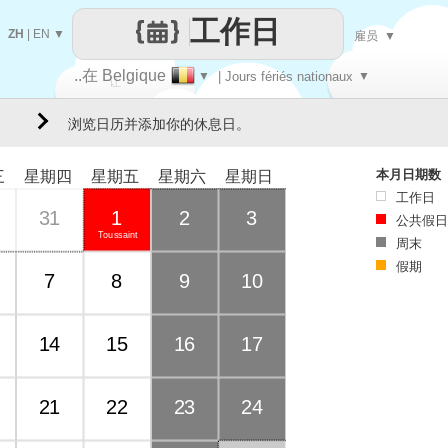
工作日
ZH
|
EN
▼
雇员
▼
..在 Belgique
▼
| Jours fériés nationaux
▼
让
浏览日历并添加你的休息日。
每一天
本月日期数
三
星期四
星期五
星期六
星期日
工作日
31
1
2
3
公共假日
Toussaint
周末
假期
7
8
9
10
14
15
16
17
21
22
23
24