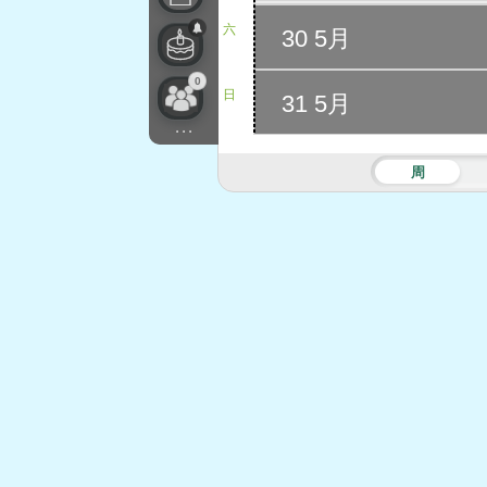
六
30 5月
0
日
31 5月
...
周