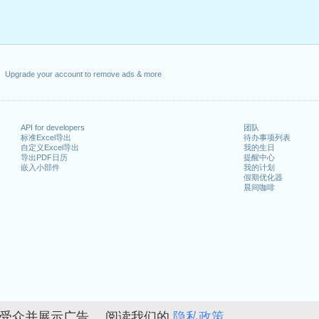
Upgrade your account to remove ads & more
API for developers
团队
标准Excel导出
待办事项列表
自定义Excel导出
我的生日
导出PDF日历
提醒中心
嵌入小部件
我的计划
假期优化器
晨间咖啡
的受众并展示广告。 阅读我们的
隐私政策。