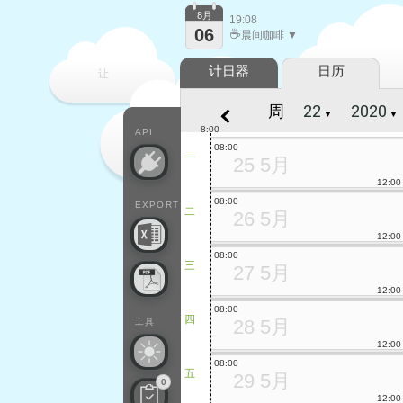
8月
19:08
06
☕
晨间咖啡 ▼
计日器
日历
让
周
▼
▼
每一天
8:00
API
08:00
一
25 5月
12:00
08:00
EXPORT
二
26 5月
12:00
08:00
三
27 5月
12:00
08:00
四
28 5月
工具
12:00
08:00
五
29 5月
0
12:00