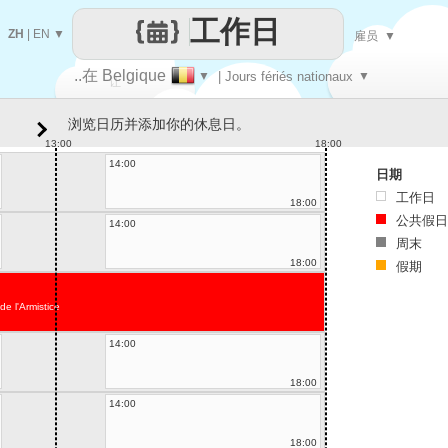
工作日
ZH
|
EN
▼
雇员
▼
..在 Belgique
▼
| Jours fériés nationaux
▼
让
浏览日历并添加你的休息日。
每一天
13:00
18:00
14:00
日期
工作日
18:00
公共假日
14:00
周末
18:00
假期
de l'Armistice
14:00
18:00
14:00
18:00