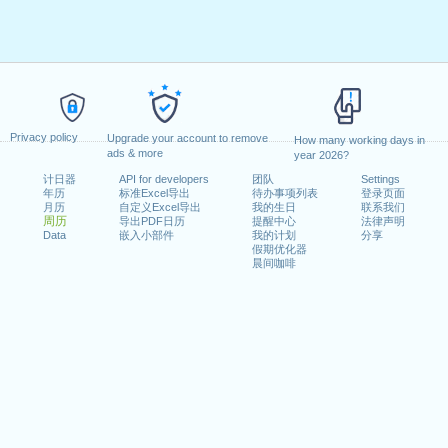
Privacy policy
Upgrade your account to remove
How many working days in
ads & more
year 2026?
计日器
API for developers
团队
Settings
年历
标准Excel导出
待办事项列表
登录页面
月历
自定义Excel导出
我的生日
联系我们
周历
导出PDF日历
提醒中心
法律声明
Data
嵌入小部件
我的计划
分享
假期优化器
晨间咖啡