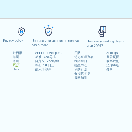
Privacy policy
Upgrade your account to remove
How many working days in
ads & more
year 2026?
计日器
API for developers
团队
Settings
年历
标准Excel导出
待办事项列表
登录页面
月历
自定义Excel导出
我的生日
联系我们
周历
导出PDF日历
提醒中心
法律声明
Data
嵌入小部件
我的计划
分享
假期优化器
晨间咖啡