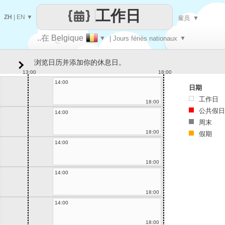
工作日
ZH
|
EN
▼
雇员
▼
..在 Belgique
▼
| Jours fériés nationaux
▼
让
浏览日历并添加你的休息日。
每一天
13:00
18:00
14:00
日期
工作日
18:00
公共假日
14:00
周末
18:00
假期
14:00
18:00
14:00
18:00
14:00
18:00