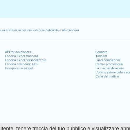
ssa a Premium per rimuovere le pubblicità e altro ancora
API for developers
Squadre
Esporta Excel standard
Todo list
Esporta Excel personalizzato
I miei compleanni
Esporta calendario PDF
Centro promemoria
Incorpora un widget
La mia pianificazione
L'ottimizzatore delle va
Caffè del mattino
utente, tenere traccia del tuo pubblico e visualizzare ann