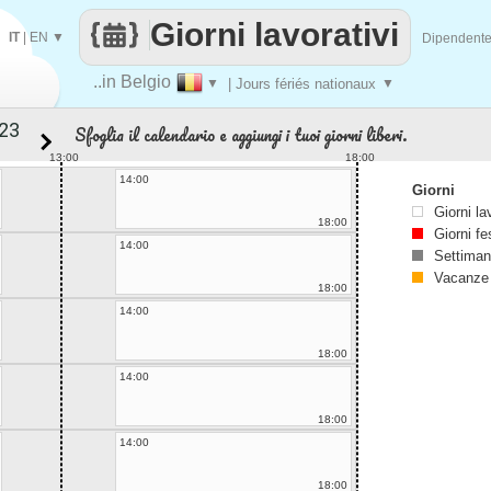
Giorni lavorativi
IT
|
EN
▼
Dipendent
..in Belgio
▼
| Jours fériés nationaux
▼
Sfoglia il calendario e aggiungi i tuoi giorni liberi.
13:00
18:00
14:00
Giorni
Giorni la
18:00
Giorni fe
14:00
Settiman
Vacanze
18:00
14:00
18:00
14:00
18:00
14:00
18:00