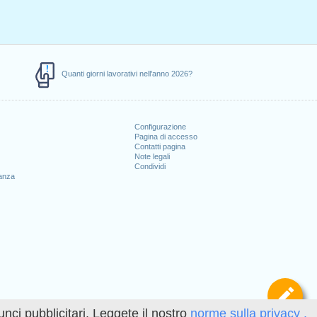
Quanti giorni lavorativi nell'anno 2026?
Configurazione
Pagina di accesso
Contatti pagina
Note legali
Condividi
canza
Def
unci pubblicitari. Leggete il nostro
norme sulla privacy .