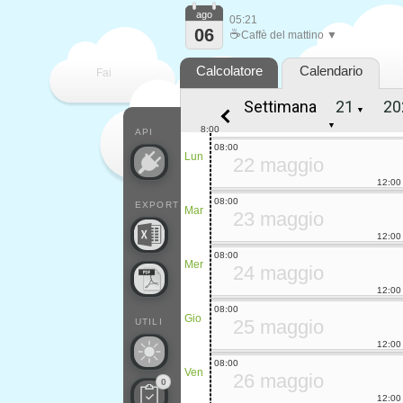
ago
05:21
06
☕
Caffè del mattino ▼
Calcolatore
Calendario
Fai
Settimana
▼
contare
▼
8:00
API
08:00
Lun
22 maggio
12:00
08:00
EXPORT
Mar
23 maggio
12:00
08:00
Mer
24 maggio
12:00
08:00
Gio
25 maggio
UTILI
12:00
08:00
Ven
26 maggio
0
12:00