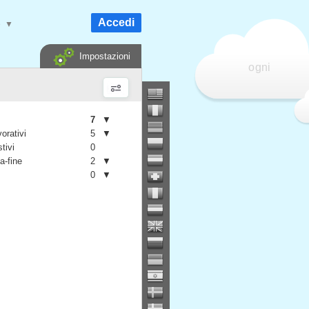
Accedi
e
▼
Impostazioni
ogni
7
▼
vorativi
5
▼
stivi
0
a-fine
2
▼
0
▼