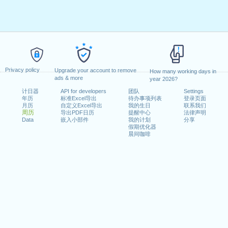
Privacy policy
Upgrade your account to remove
How many working days in
ads & more
year 2026?
计日器
API for developers
团队
Settings
年历
标准Excel导出
待办事项列表
登录页面
月历
自定义Excel导出
我的生日
联系我们
周历
导出PDF日历
提醒中心
法律声明
Data
嵌入小部件
我的计划
分享
假期优化器
晨间咖啡