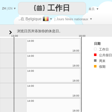
工作日
ZH
|
EN
▼
雇员
▼
..在 Belgique
▼
| Jours fériés nationaux
▼
让
浏览日历并添加你的休息日。
每一天
13:00
18:00
14:00
日期
工作日
18:00
公共假日
14:00
周末
18:00
假期
14:00
18:00
14:00
18:00
14:00
18:00