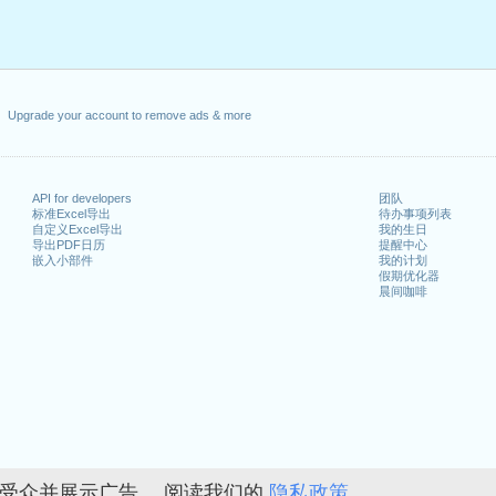
Upgrade your account to remove ads & more
API for developers
团队
标准Excel导出
待办事项列表
自定义Excel导出
我的生日
导出PDF日历
提醒中心
嵌入小部件
我的计划
假期优化器
晨间咖啡
的受众并展示广告。 阅读我们的
隐私政策。