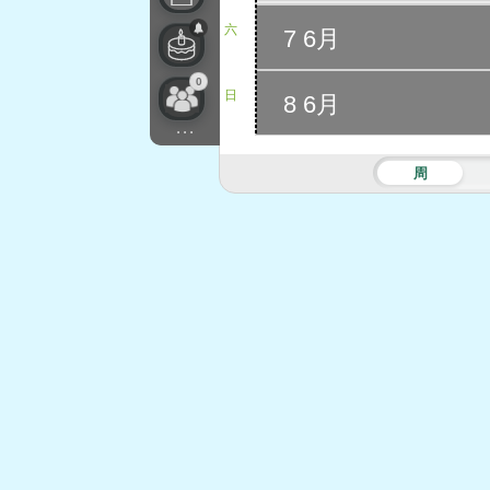
六
7 6月
0
日
8 6月
...
周