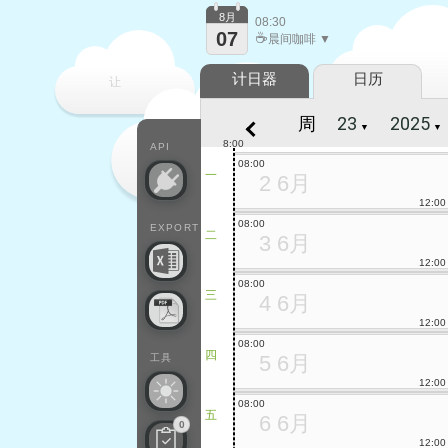
8月
08:30
07
☕
晨间咖啡 ▼
计日器
日历
让
周
▼
▼
每一天
8:00
API
08:00
一
2 6月
12:00
08:00
EXPORT
二
3 6月
12:00
08:00
三
4 6月
12:00
08:00
四
5 6月
工具
12:00
08:00
五
6 6月
0
12:00