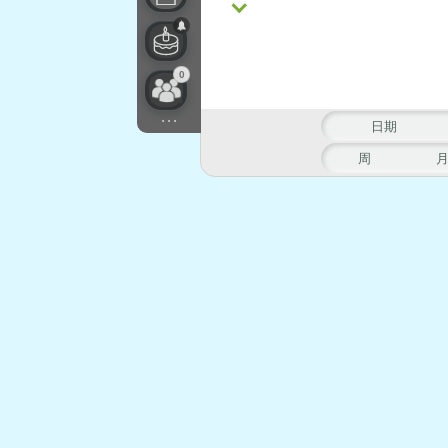
0
...
日期
周