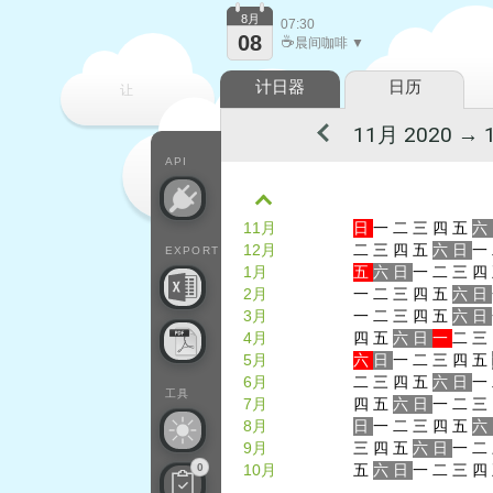
8月
07:30
08
☕
晨间咖啡 ▼
计日器
日历
让
每一天
API
11月
日
一
二
三
四
五
六
12月
二
三
四
五
六
日
一
EXPORT
1月
五
六
日
一
二
三
四
2月
一
二
三
四
五
六
日
3月
一
二
三
四
五
六
日
4月
四
五
六
日
一
二
三
5月
六
日
一
二
三
四
五
6月
二
三
四
五
六
日
一
工具
7月
四
五
六
日
一
二
三
8月
日
一
二
三
四
五
六
9月
三
四
五
六
日
一
二
0
10月
五
六
日
一
二
三
四