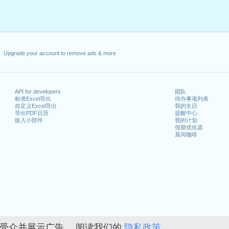
Upgrade your account to remove ads & more
API for developers
团队
标准Excel导出
待办事项列表
自定义Excel导出
我的生日
导出PDF日历
提醒中心
嵌入小部件
我的计划
假期优化器
晨间咖啡
的受众并展示广告。 阅读我们的
隐私政策。