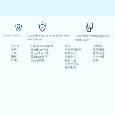
Privacy policy
Upgrade your account to remove
How many working days in
ads & more
year 2026?
计日器
API for developers
团队
Settings
年历
标准Excel导出
待办事项列表
登录页面
月历
自定义Excel导出
我的生日
联系我们
周历
导出PDF日历
提醒中心
法律声明
Data
嵌入小部件
我的计划
分享
假期优化器
晨间咖啡