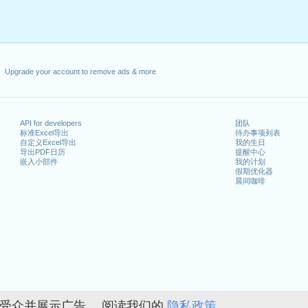
Upgrade your account to remove ads & more
API for developers
团队
标准Excel导出
待办事项列表
自定义Excel导出
我的生日
导出PDF日历
提醒中心
嵌入小部件
我的计划
假期优化器
晨间咖啡
的受众并展示广告。 阅读我们的
隐私政策。