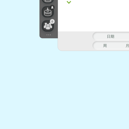
0
...
日期
周