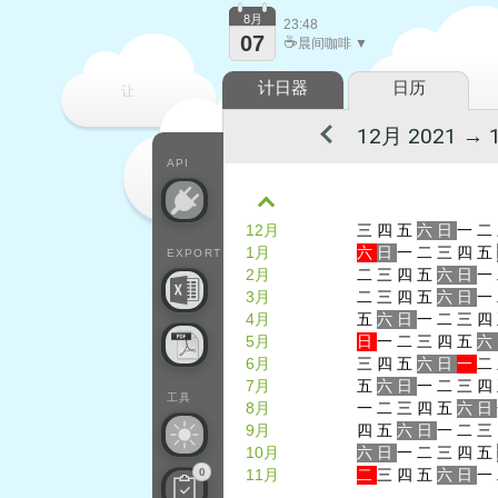
8月
23:48
07
☕
晨间咖啡 ▼
计日器
日历
让
每一天
API
12月
三
四
五
六
日
一
二
1月
六
日
一
二
三
四
五
EXPORT
2月
二
三
四
五
六
日
一
3月
二
三
四
五
六
日
一
4月
五
六
日
一
二
三
四
5月
日
一
二
三
四
五
六
6月
三
四
五
六
日
一
二
7月
五
六
日
一
二
三
四
工具
8月
一
二
三
四
五
六
日
9月
四
五
六
日
一
二
三
10月
六
日
一
二
三
四
五
0
11月
二
三
四
五
六
日
一