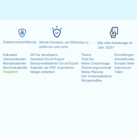
Datenschutzerklärung
Werde Premium, um Werbung zu
Wie viele Arbeitstage im
entfernen und mehr
Jahr 2026?
Kalkulator
API for developers
Teams
Einstellungen
Jahreskalender
Standard-Excel-Export
Todo list
Anmeldeseite
Monatskalender
Benutzerdefinierter Excel-Export
Meine Geburtstage
Kontakt-Seite
Wochenkalender
Kalender als PDF exportieren
Erinnerungszentrale
Impressum
Angaben
Widget einbetten
Meine Planung
Teilen
Der Ferienoptimierer
Morgenkaffee