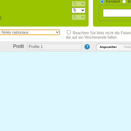
Konstant
E
)
Beachten Sie bitte nicht die Feiert
die auf ein Wochenende fallen.
Profil
?
Angestellter
Freib