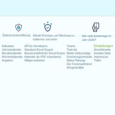
Datenschutzerklärung
Werde Premium, um Werbung zu
Wie viele Arbeitstage im
entfernen und mehr
Jahr 2026?
Einstellungen
Kalkulator
API for developers
Teams
Jahreskalender
Standard-Excel-Export
Todo list
Anmeldeseite
Monatskalender
Benutzerdefinierter Excel-Export
Meine Geburtstage
Kontakt-Seite
Wochenkalender
Kalender als PDF exportieren
Erinnerungszentrale
Impressum
Angaben
Widget einbetten
Meine Planung
Teilen
Der Ferienoptimierer
Morgenkaffee