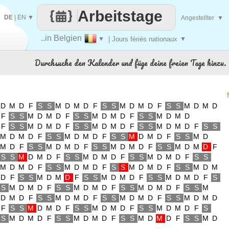
Arbeitstage
DE
|
EN
▼
Angestellter
▼
..in Belgien
▼
| Jours fériés nationaux
▼
Durchsuche den Kalender und füge deine freien Tage hinzu.
D
M
D
F
S
S
M
D
M
D
F
S
S
M
D
M
D
F
S
S
M
D
M
D
F
S
S
M
D
M
D
F
S
S
M
D
M
D
F
S
S
M
D
M
D
F
S
S
M
D
M
D
F
S
S
M
D
M
D
F
S
S
M
D
M
D
F
S
S
M
D
M
D
F
S
S
M
D
M
D
F
S
S
M
D
M
D
F
S
S
M
D
M
D
F
S
S
M
D
M
D
F
S
S
M
D
M
D
F
S
S
M
D
M
D
F
S
S
M
D
M
D
F
S
S
M
D
M
D
F
S
S
M
D
M
D
F
S
S
M
D
M
D
F
S
S
M
D
M
D
F
S
S
M
D
M
D
F
S
S
M
D
M
D
F
S
S
M
D
M
D
F
S
S
M
D
M
D
F
S
S
M
D
M
D
F
S
S
M
D
M
D
F
S
S
M
D
M
D
F
S
S
M
D
M
D
F
S
S
M
D
M
D
F
S
S
M
D
M
D
F
S
S
M
D
M
D
F
S
S
M
D
M
D
F
S
S
M
D
M
D
F
S
S
M
D
M
D
F
S
S
M
D
M
D
F
S
S
M
D
M
D
F
S
S
M
D
M
D
F
S
S
M
D
M
D
F
S
S
M
D