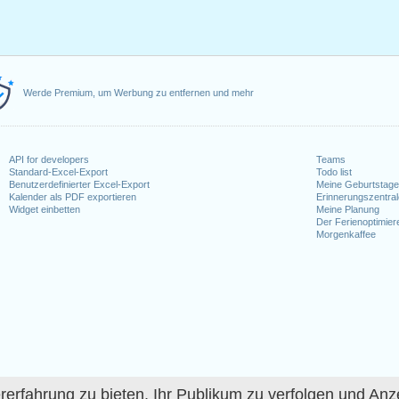
Werde Premium, um Werbung zu entfernen und mehr
API for developers
Teams
Standard-Excel-Export
Todo list
Benutzerdefinierter Excel-Export
Meine Geburtstag
Kalender als PDF exportieren
Erinnerungszentra
Widget einbetten
Meine Planung
Der Ferienoptimier
Morgenkaffee
fahrung zu bieten, Ihr Publikum zu verfolgen und Anze