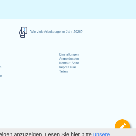
Wie viele Arbeitstage im Jahr 2026?
Einstellungen
Anmeldeseite
e
Kontakt-Seite
le
Impressum
Teilen
er
Def
igen anzuzeigen. Lesen Sie hier bitte
unsere