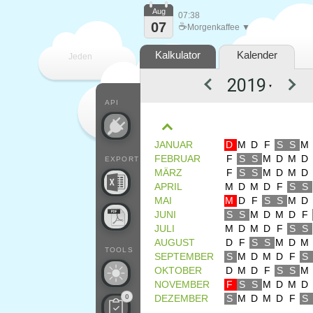
Aug
07:38
07
☕
Morgenkaffee ▼
Kalkulator
Kalender
Jeden
▼
Tag
API
JANUAR
D
M
D
F
S
S
M
FEBRUAR
F
S
S
M
D
M
D
EXPORT
MÄRZ
F
S
S
M
D
M
D
APRIL
M
D
M
D
F
S
S
MAI
M
D
F
S
S
M
D
JUNI
S
S
M
D
M
D
F
JULI
M
D
M
D
F
S
S
AUGUST
D
F
S
S
M
D
M
TOOLS
SEPTEMBER
S
M
D
M
D
F
S
OKTOBER
D
M
D
F
S
S
M
NOVEMBER
F
S
S
M
D
M
D
0
DEZEMBER
S
M
D
M
D
F
S