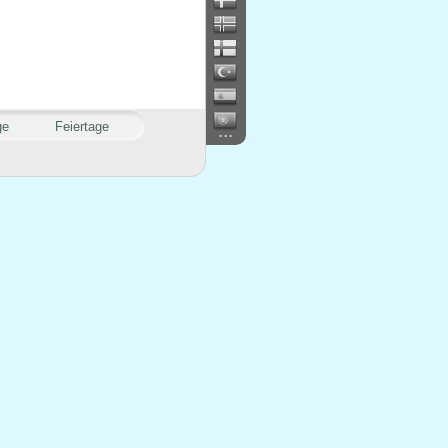
ge
Feiertage
...