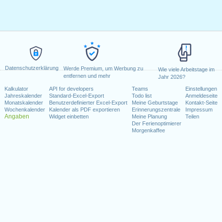
Datenschutzerklärung
Werde Premium, um Werbung zu
Wie viele Arbeitstage im
entfernen und mehr
Jahr 2026?
Kalkulator
API for developers
Teams
Einstellungen
Jahreskalender
Standard-Excel-Export
Todo list
Anmeldeseite
Monatskalender
Benutzerdefinierter Excel-Export
Meine Geburtstage
Kontakt-Seite
Wochenkalender
Kalender als PDF exportieren
Erinnerungszentrale
Impressum
Angaben
Widget einbetten
Meine Planung
Teilen
Der Ferienoptimierer
Morgenkaffee