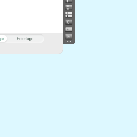
ge
Feiertage
...