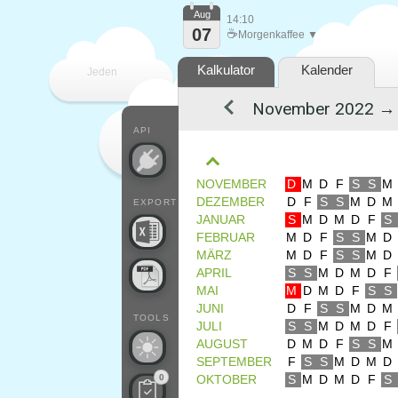
Aug
14:10
07
☕
Morgenkaffee ▼
Kalkulator
Kalender
Jeden
Tag
API
NOVEMBER
D
M
D
F
S
S
M
DEZEMBER
D
F
S
S
M
D
M
EXPORT
JANUAR
S
M
D
M
D
F
S
FEBRUAR
M
D
F
S
S
M
D
MÄRZ
M
D
F
S
S
M
D
APRIL
S
S
M
D
M
D
F
MAI
M
D
M
D
F
S
S
JUNI
D
F
S
S
M
D
M
TOOLS
JULI
S
S
M
D
M
D
F
AUGUST
D
M
D
F
S
S
M
SEPTEMBER
F
S
S
M
D
M
D
0
OKTOBER
S
M
D
M
D
F
S