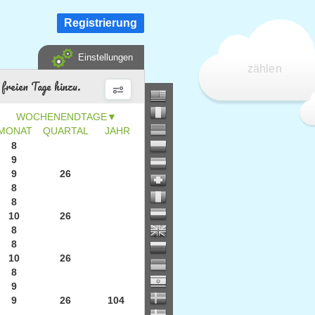
Registrierung
Einstellungen
zählen
freien Tage hinzu.
▼
MONAT
QUARTAL
JAHR
8
9
9
26
8
8
10
26
8
8
10
26
8
9
9
26
104