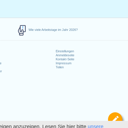
Wie viele Arbeitstage im Jahr 2026?
Einstellungen
Anmeldeseite
e
Kontakt-Seite
le
Impressum
Teilen
er
Def
igen anzuzeigen. Lesen Sie hier bitte
unsere