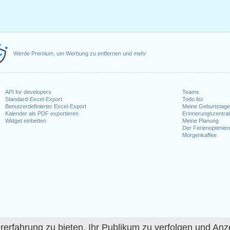
Werde Premium, um Werbung zu entfernen und mehr
API for developers
Teams
Standard-Excel-Export
Todo list
Benutzerdefinierter Excel-Export
Meine Geburtstag
Kalender als PDF exportieren
Erinnerungszentra
Widget einbetten
Meine Planung
Der Ferienoptimier
Morgenkaffee
fahrung zu bieten, Ihr Publikum zu verfolgen und Anze