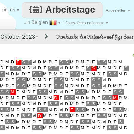
Arbeitstage
DE
|
EN
▼
Angestellter
▼
..in Belgien
▼
| Jours fériés nationaux
▼
Durchsuche den Kalender und füge deine 
▼
D
M
D
F
S
S
M
D
M
D
F
S
S
M
D
M
D
F
S
S
M
D
M
D
F
S
S
M
D
M
D
F
S
S
M
D
M
D
F
S
S
M
D
M
D
F
S
S
M
D
M
D
F
S
S
M
D
M
D
F
S
S
M
D
M
D
F
S
S
M
D
M
D
F
S
S
M
D
M
D
F
S
S
M
D
M
D
F
S
S
M
D
M
D
F
S
S
M
D
M
D
F
S
S
M
D
M
D
F
S
S
M
D
M
D
F
S
S
M
D
M
D
F
S
S
M
D
M
D
F
S
S
M
D
M
D
F
S
S
M
D
M
D
F
S
S
M
D
M
D
F
S
S
M
D
M
D
F
S
S
M
D
M
D
F
S
S
M
D
M
D
F
S
S
M
D
M
D
F
S
S
M
D
M
D
F
S
S
M
D
M
D
F
S
S
M
D
M
D
F
S
S
M
D
M
D
F
S
S
M
D
M
D
F
S
S
M
D
M
D
F
S
S
M
D
M
D
F
S
S
M
D
M
D
F
S
S
M
D
M
D
F
S
S
M
D
M
D
F
S
S
M
D
M
D
F
S
S
M
D
M
D
F
S
S
M
D
M
D
F
S
S
M
D
M
D
F
S
S
M
D