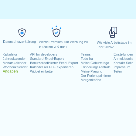
Datenschutzerklärung
Werde Premium, um Werbung zu
Wie viele Arbeitstage im
entfernen und mehr
Jahr 2026?
Kalkulator
API for developers
Teams
Einstellungen
Jahreskalender
Standard-Excel-Export
Todo list
Anmeldeseite
Monatskalender
Benutzerdefinierter Excel-Export
Meine Geburtstage
Kontakt-Seite
Wochenkalender
Kalender als PDF exportieren
Erinnerungszentrale
Impressum
Angaben
Widget einbetten
Meine Planung
Teilen
Der Ferienoptimierer
Morgenkaffee