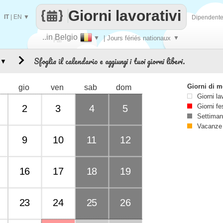
Giorni lavorativi
IT
|
EN
▼
Dipendent
..in Belgio
▼
| Jours fériés nationaux
▼
Fai
Sfoglia il calendario e aggiungi i tuoi giorni liberi.
▼
contare
Giorni di 
gio
ven
sab
dom
Giorni la
Giorni fe
2
3
4
5
Settiman
Vacanze
9
10
11
12
16
17
18
19
23
24
25
26