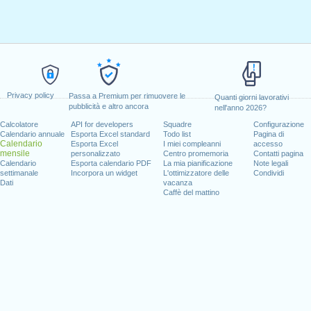
Privacy policy
Passa a Premium per rimuovere le
Quanti giorni lavorativi
pubblicità e altro ancora
nell'anno 2026?
Calcolatore
API for developers
Squadre
Configurazione
Calendario annuale
Esporta Excel standard
Todo list
Pagina di
Calendario
Esporta Excel
I miei compleanni
accesso
mensile
personalizzato
Centro promemoria
Contatti pagina
Calendario
Esporta calendario PDF
La mia pianificazione
Note legali
settimanale
Incorpora un widget
L'ottimizzatore delle
Condividi
Dati
vacanza
Caffè del mattino