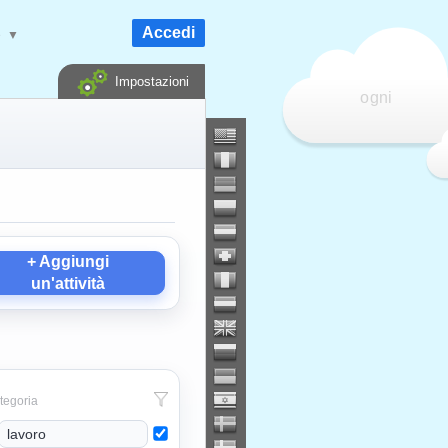
Accedi
e
▼
Impostazioni
ogni
+ Aggiungi
un'attività
egoria