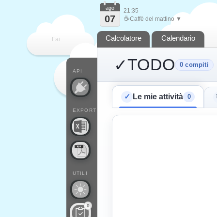
ago
21:35
07
☕
Caffè del mattino ▼
Calcolatore
Calendario
Fai
TODO
✓
0
compiti
contare
API
✓
Le mie attività
0
EXPORT
UTILI
0