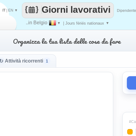
Giorni lavorativi
IT
|
EN
▼
Dipendent
..in Belgio
▼
| Jours fériés nationaux
▼
Organizza la tua lista delle cose da fare
↻
Attività ricorrenti
1
#Cat