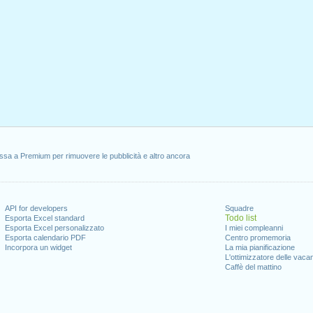
ssa a Premium per rimuovere le pubblicità e altro ancora
API for developers
Squadre
Todo list
Esporta Excel standard
Esporta Excel personalizzato
I miei compleanni
Esporta calendario PDF
Centro promemoria
Incorpora un widget
La mia pianificazione
L'ottimizzatore delle vaca
Caffè del mattino