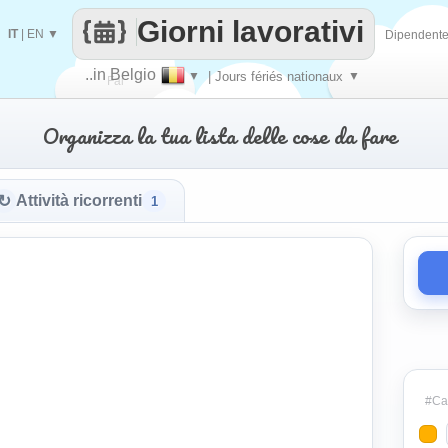
Giorni lavorativi
IT
|
EN
▼
Dipendent
..in Belgio
▼
| Jours fériés nationaux
▼
Fai
Organizza la tua lista delle cose da fare
contare
↻
Attività ricorrenti
1
#Cat