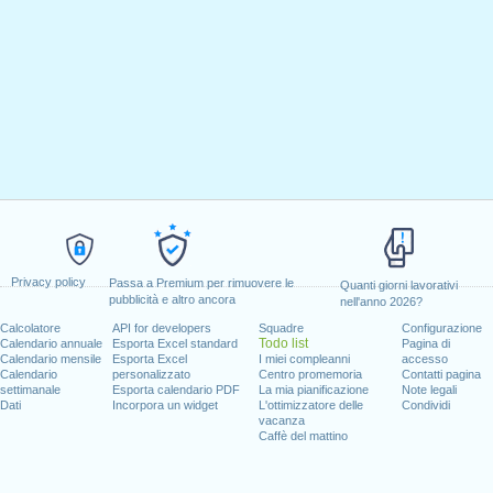
Privacy policy
Passa a Premium per rimuovere le
Quanti giorni lavorativi
pubblicità e altro ancora
nell'anno 2026?
Calcolatore
API for developers
Squadre
Configurazione
Todo list
Calendario annuale
Esporta Excel standard
Pagina di
Calendario mensile
Esporta Excel
I miei compleanni
accesso
Calendario
personalizzato
Centro promemoria
Contatti pagina
settimanale
Esporta calendario PDF
La mia pianificazione
Note legali
Dati
Incorpora un widget
L'ottimizzatore delle
Condividi
vacanza
Caffè del mattino