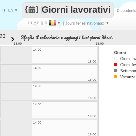
Giorni lavorativi
IT
|
EN
▼
Dipendent
..in Belgio
▼
| Jours fériés nationaux
▼
Fai
Sfoglia il calendario e aggiungi i tuoi giorni liberi.
contare
13:00
18:00
14:00
Giorni
Giorni la
18:00
Giorni fe
14:00
Settiman
Vacanze
18:00
14:00
18:00
14:00
18:00
14:00
18:00