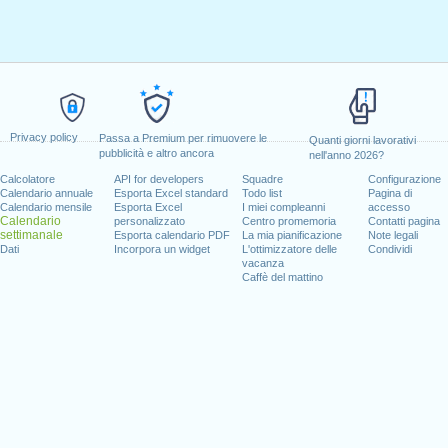
Privacy policy
Passa a Premium per rimuovere le
Quanti giorni lavorativi
pubblicità e altro ancora
nell'anno 2026?
Calcolatore
API for developers
Squadre
Configurazione
Calendario annuale
Esporta Excel standard
Todo list
Pagina di
Calendario mensile
Esporta Excel
I miei compleanni
accesso
Calendario
personalizzato
Centro promemoria
Contatti pagina
settimanale
Esporta calendario PDF
La mia pianificazione
Note legali
Dati
Incorpora un widget
L'ottimizzatore delle
Condividi
vacanza
Caffè del mattino