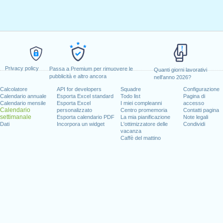
Privacy policy
Passa a Premium per rimuovere le
Quanti giorni lavorativi
pubblicità e altro ancora
nell'anno 2026?
Calcolatore
API for developers
Squadre
Configurazione
Calendario annuale
Esporta Excel standard
Todo list
Pagina di
Calendario mensile
Esporta Excel
I miei compleanni
accesso
Calendario
personalizzato
Centro promemoria
Contatti pagina
settimanale
Esporta calendario PDF
La mia pianificazione
Note legali
Dati
Incorpora un widget
L'ottimizzatore delle
Condividi
vacanza
Caffè del mattino