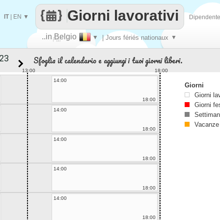
Giorni lavorativi
IT
|
EN
▼
Dipendent
..in Belgio
▼
| Jours fériés nationaux
▼
Fai
Sfoglia il calendario e aggiungi i tuoi giorni liberi.
contare
13:00
18:00
14:00
Giorni
Giorni la
18:00
Giorni fe
14:00
Settiman
Vacanze
18:00
14:00
18:00
14:00
18:00
14:00
18:00