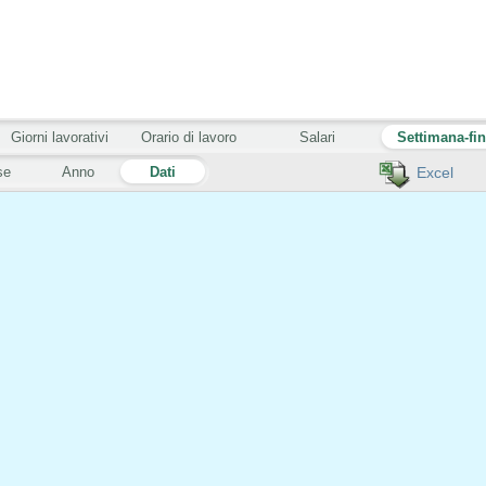
Giorni lavorativi
Orario di lavoro
Salari
Settimana-fi
se
Anno
Dati
Excel