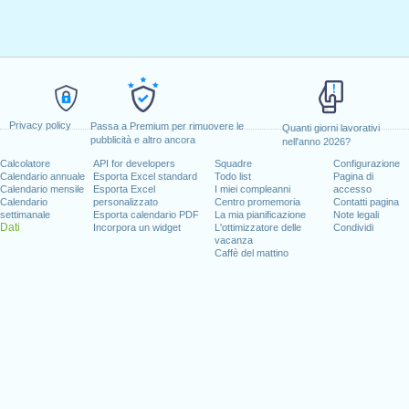
Privacy policy
Passa a Premium per rimuovere le
Quanti giorni lavorativi
pubblicità e altro ancora
nell'anno 2026?
Calcolatore
API for developers
Squadre
Configurazione
Calendario annuale
Esporta Excel standard
Todo list
Pagina di
Calendario mensile
Esporta Excel
I miei compleanni
accesso
Calendario
personalizzato
Centro promemoria
Contatti pagina
settimanale
Esporta calendario PDF
La mia pianificazione
Note legali
Dati
Incorpora un widget
L'ottimizzatore delle
Condividi
vacanza
Caffè del mattino