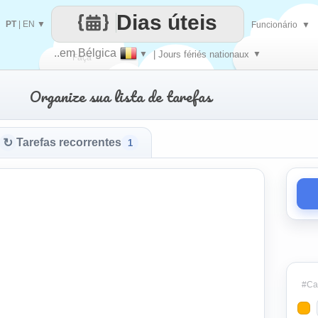
Dias úteis
PT
|
EN
▼
Funcionário
▼
..em Bélgica
▼
| Jours fériés nationaux
▼
Faça
Organize sua lista de tarefas
cada
↻
Tarefas recorrentes
1
#Cat