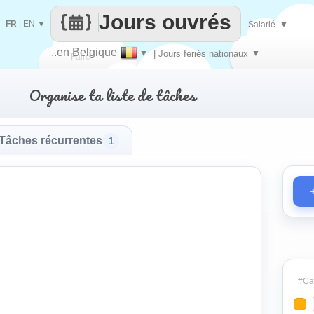
Jours ouvrés
FR
|
EN
▼
Salarié
▼
..en Belgique
▼
| Jours fériés nationaux
▼
Faire
Organise ta liste de tâches
que
Tâches récurrentes
1
#Cat