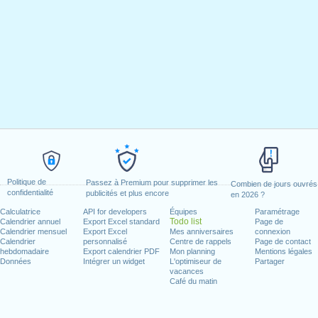
Politique de
Passez à Premium pour supprimer les
Combien de jours ouvrés
confidentialité
publicités et plus encore
en 2026 ?
Calculatrice
API for developers
Équipes
Paramétrage
Todo list
Calendrier annuel
Export Excel standard
Page de
Calendrier mensuel
Export Excel
Mes anniversaires
connexion
Calendrier
personnalisé
Centre de rappels
Page de contact
hebdomadaire
Export calendrier PDF
Mon planning
Mentions légales
Données
Intégrer un widget
L'optimiseur de
Partager
vacances
Café du matin