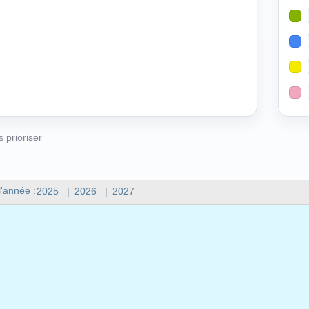
s prioriser
l'année :
2025
|
2026
|
2027